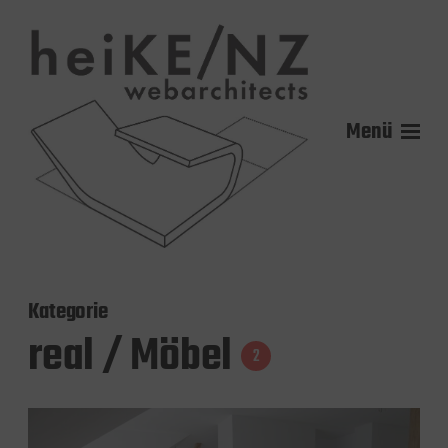
Menü
Kategorie
real / Möbel
2