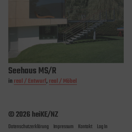
Seehaus MS/R
in
real / Entwurf
,
real / Möbel
© 2026 heiKE/NZ
Datenschutzerklärung
Impressum
Kontakt
Log In